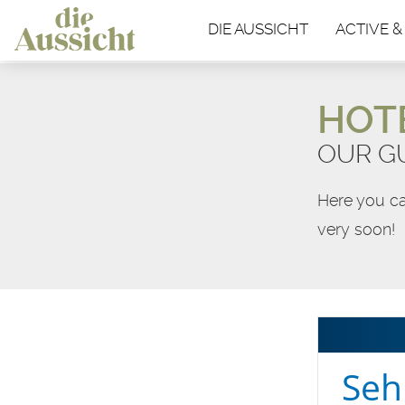
DIE AUSSICHT
ACTIVE &
HOT
OUR G
Here you ca
very soon!
Seh