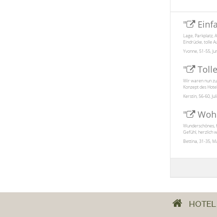
"
Einf
Lage, Parkplatz, 
Eindrücke, tolle A
Yvonne, 51-55, Ju
"
Toll
Wir waren nun zu
Konzept des Hotel
Kerstin, 56-60, Jul
"
Wohl
Wunderschönes, f
Gefühl, herzlich w
Bettina, 31-35, M
HOTEL