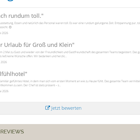
ach rundum toll.
"
Ausstattung, Essen und natürlich das Personal waren toll. Es war eine rundum gelungene Zeit. Entspannung pur, to
ussicht. 😊
ni 2026
er Urlaub für Groß und Klein
"
m 2.Mal zu Gast und wieder von der Freundlichkeit und Gastfreundschaft des gesamten Teams begeistert. Das 
s ließ keine Wünsche offen. Wir bedanken und herzlic...
i 2026
fühlhotel
"
amiliär geführtes Hotel, in dem man sich vom ersten Moment an wie zu Hause fühlt. Das gesamte Team vermittel
illkommen zu sein. Der Chef ist stets präsent – s...
ai 2026
Jetzt bewerten
 REVIEWS