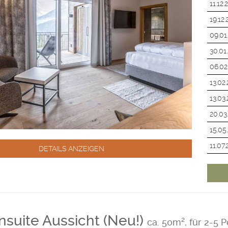
11.12.
19.12
09.01
30.01
06.02
13.02
13.03
20.03
15.05
11.07
DETAILS ANZEIGEN
nsuite Aussicht (Neu!)
ca. 50m², für 2-5 P