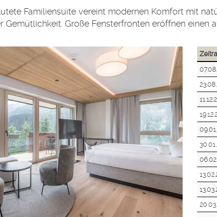
lutete Familiensuite vereint modernen Komfort mit na
ler Gemütlichkeit. Große Fensterfronten eröffnen eine
Zeit
07.08
23.08
11.12.
19.12
09.01
30.01
06.02
13.02
13.03
20.03