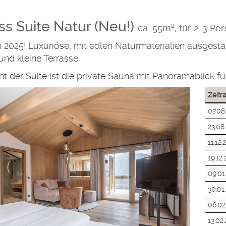
s Suite Natur (Neu!)
ca. 55m², für 2-3 Per
 2025! Luxuriöse, mit edlen Naturmaterialien ausges
nd kleine Terrasse
ht der Suite ist die private Sauna mit Panoramablick 
Zeit
07.08
23.08
11.12.
19.12
09.01
30.01
06.02
13.02