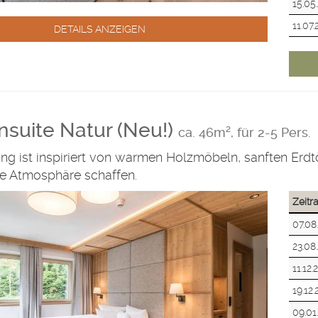
15.05
11.07
DETAILS ANZEIGEN
nsuite Natur (Neu!)
ca. 46m², für 2-5 Pers.
ung ist inspiriert von warmen Holzmöbeln, sanften Erdt
e Atmosphäre schaffen.
Zeit
07.08
23.08
11.12.
19.12
09.01