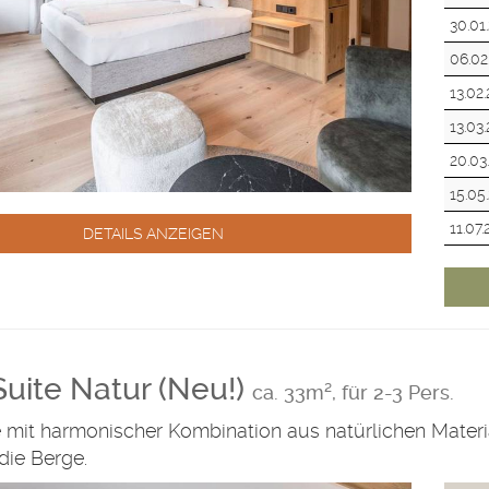
30.01
06.02
13.02
13.03
20.03
15.05
11.07
DETAILS ANZEIGEN
Suite Natur (Neu!)
ca. 33m², für 2-3 Pers.
e mit harmonischer Kombination aus natürlichen Mate
die Berge.