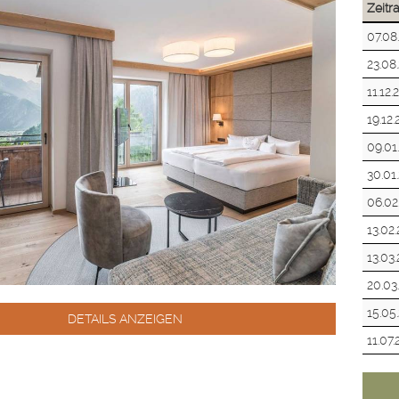
Zeit
07.08
23.08
11.12.
19.12
09.01
30.01
06.02
13.02
13.03
20.03
15.05
DETAILS ANZEIGEN
11.07