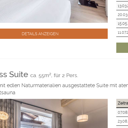
13.03
20.03
15.05
11.07
DETAILS ANZEIGEN
ss Suite
ca. 55m², für 2 Pers.
mit edlen Naturmaterialien ausgestattete Suite mit a
atsauna
Zeit
07.08
23.08