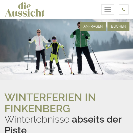
Toggle
navigation
ANFRAGEN
BUCHEN
WINTERFERIEN IN
FINKENBERG
Winterlebnisse
abseits der
Piste