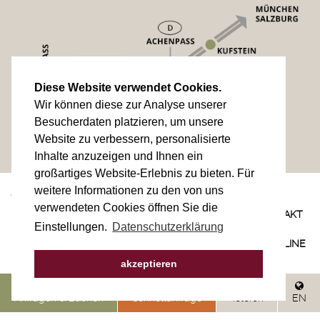
Diese Website verwendet Cookies.
Wir können diese zur Analyse unserer
Besucherdaten platzieren, um unsere
Website zu verbessern, personalisierte
Inhalte anzuzeigen und Ihnen ein
großartiges Website-Erlebnis zu bieten. Für
weitere Informationen zu den von uns
© 2023
IMPRESSUM
verwendeten Cookies öffnen Sie die
DATENSCHUTZERKLÄRUNG
SITEMAP
ANREISE
KONTAKT
Einstellungen.
Datenschutzerklärung
NEWSLETTER
site by
websLINE
akzeptieren
Anfragen & Buchen
Schnellanfrage
Telefon
EN