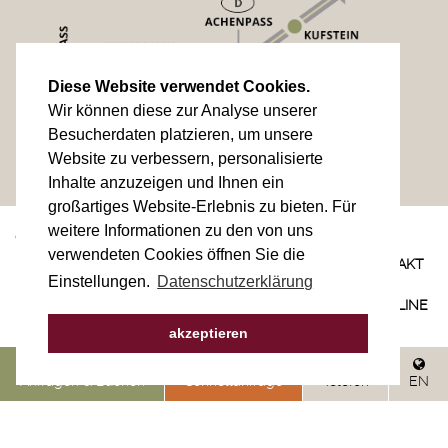
Diese Website verwendet Cookies.
Wir können diese zur Analyse unserer
Besucherdaten platzieren, um unsere
Website zu verbessern, personalisierte
Inhalte anzuzeigen und Ihnen ein
großartiges Website-Erlebnis zu bieten. Für
weitere Informationen zu den von uns
© 2023
IMPRESSUM
verwendeten Cookies öffnen Sie die
DATENSCHUTZERKLÄRUNG
SITEMAP
ANREISE
KONTAKT
Einstellungen.
Datenschutzerklärung
NEWSLETTER
site by
websLINE
akzeptieren
Anfragen & Buchen
Schnellanfrage
Telefon
EN